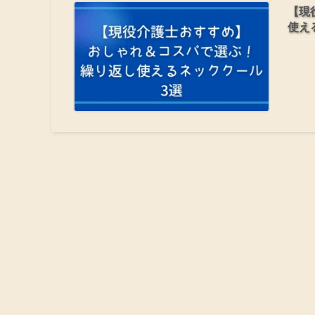
【現
使え