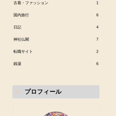
古着・ファッション
1
国内旅行
6
日記
4
神社仏閣
7
転職サイト
2
銭湯
6
プロフィール