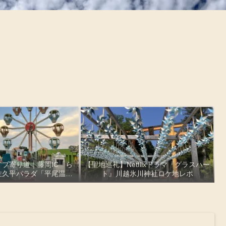
ブ寄り道｜藤岡IC「ら
【聖地巡礼】Netflixドラマ『グラスハー
佐久平パラダ「平尾温泉
ト』川越氷川神社ロケ地レポ
」絶景レポ【観覧車・お
産・とろ湯】