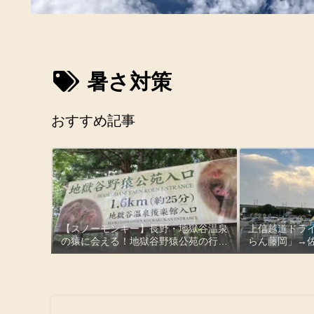
暑さ対策
おすすめ記事
【スノーモンキー】長野・地獄谷温泉
上信越道ドライ
の猿に会える！地獄谷野猿公苑の行き
らん藤岡」→
方と実際に歩いた感想
みはらしの湯
土