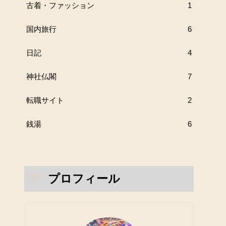
古着・ファッション
1
国内旅行
6
日記
4
神社仏閣
7
転職サイト
2
銭湯
6
プロフィール