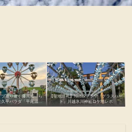
ブ寄り道｜藤岡IC「ら
【聖地巡礼】Netflixドラマ『グラスハー
佐久平パラダ「平尾温泉
ト』川越氷川神社ロケ地レポ
」絶景レポ【観覧車・お
産・とろ湯】