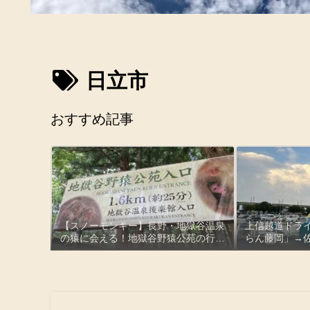
日立市
おすすめ記事
【スノーモンキー】長野・地獄谷温泉
上信越道ドライ
の猿に会える！地獄谷野猿公苑の行き
らん藤岡」→
方と実際に歩いた感想
みはらしの湯
土