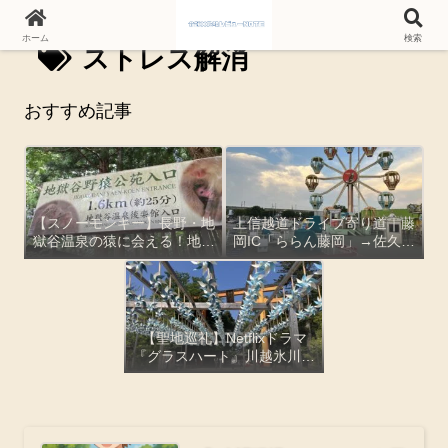
ホーム
検索
ストレス解消
おすすめ記事
【スノーモンキー】長野・地
上信越道ドライブ寄り道｜藤
獄谷温泉の猿に会える！地獄
岡IC「ららん藤岡」→佐久平
谷野猿公苑の行き方と実際に
パラダ「平尾温泉みはらしの
歩いた感想
湯」絶景レポ【観覧車・お土
産・とろ湯】
【聖地巡礼】Netflixドラマ
『グラスハート』川越氷川神
社ロケ地レポ