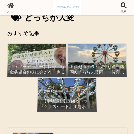
ホーム
検索
どっちが大変
おすすめ記事
【スノーモンキー】長野・地
上信越道ドライブ寄り道｜藤
獄谷温泉の猿に会える！地獄
岡IC「ららん藤岡」→佐久平
谷野猿公苑の行き方と実際に
パラダ「平尾温泉みはらしの
歩いた感想
湯」絶景レポ【観覧車・お土
産・とろ湯】
【聖地巡礼】Netflixドラマ
『グラスハート』川越氷川神
社ロケ地レポ